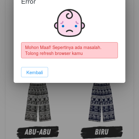
Error
Mohon Maaf! Sepertinya ada masalah. 
Tolong refresh browser kamu
`
Kembali