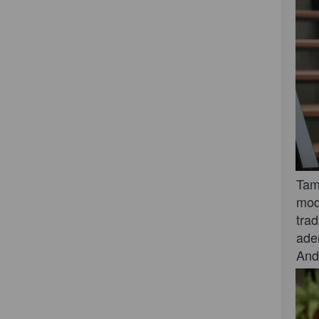
Tam
mode
tra
ade
And