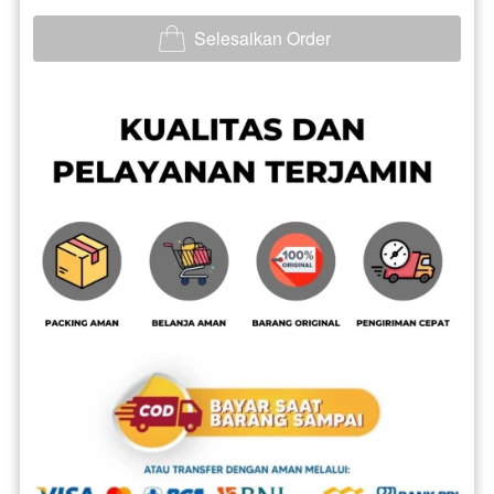
Selesaikan Order
`